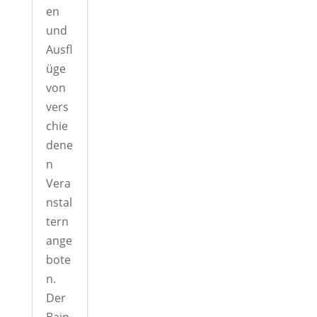
en
und
Ausfl
üge
von
vers
chie
dene
n
Vera
nstal
tern
ange
bote
n.
Der
Baip