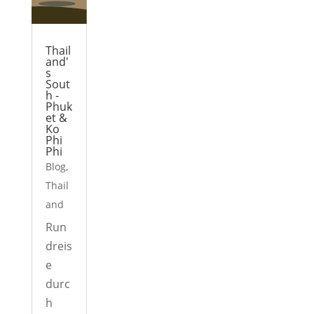
Thail
and'
s
Sout
h -
Phuk
et &
Ko
Phi
Phi
Blog
,
Thail
and
Run
dreis
e
durc
h