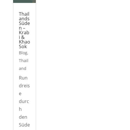
Thail
ands
Süde
n –
Krab
i &
Khao
Sok
Blog
,
Thail
and
Run
dreis
e
durc
h
den
Süde