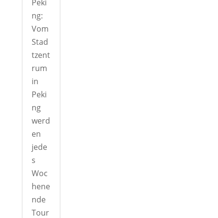
Peki
ng:
Vom
Stad
tzent
rum
in
Peki
ng
werd
en
jede
s
Woc
hene
nde
Tour