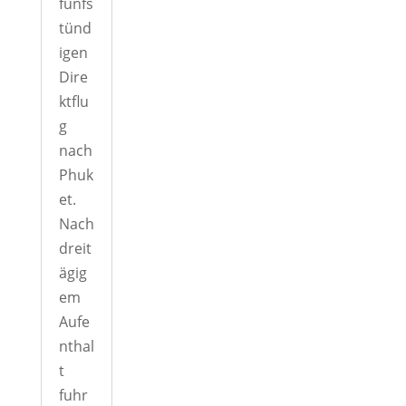
fünfs
tünd
igen
Dire
ktflu
g
nach
Phuk
et.
Nach
dreit
ägig
em
Aufe
nthal
t
fuhr