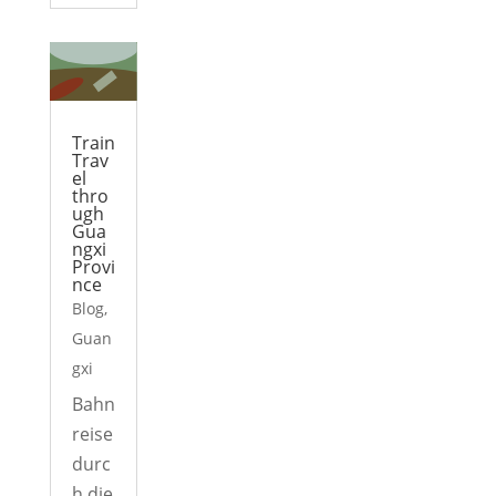
Train
Trav
el
thro
ugh
Gua
ngxi
Provi
nce
Blog
,
Guan
gxi
Bahn
reise
durc
h die