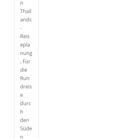
n
Thail
ands
-
Reis
epla
nung
: Für
die
Run
dreis
e
durc
h
den
Süde
n