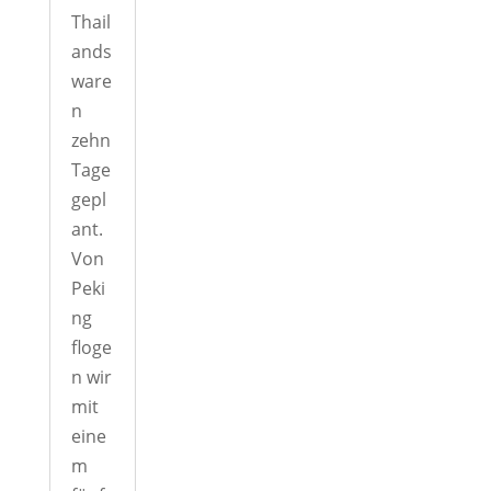
Thail
ands
ware
n
zehn
Tage
gepl
ant.
Von
Peki
ng
floge
n wir
mit
eine
m