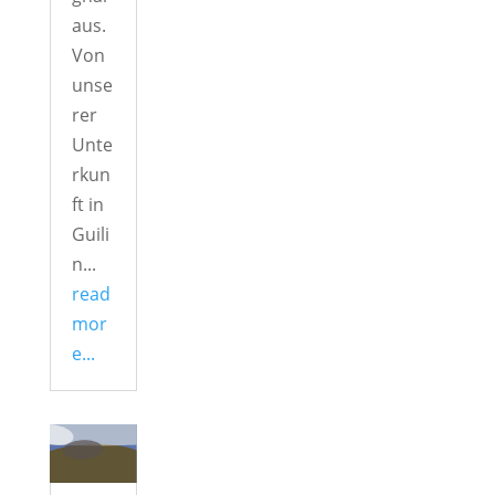
aus.
Von
unse
rer
Unte
rkun
ft in
Guili
n...
read
mor
e...