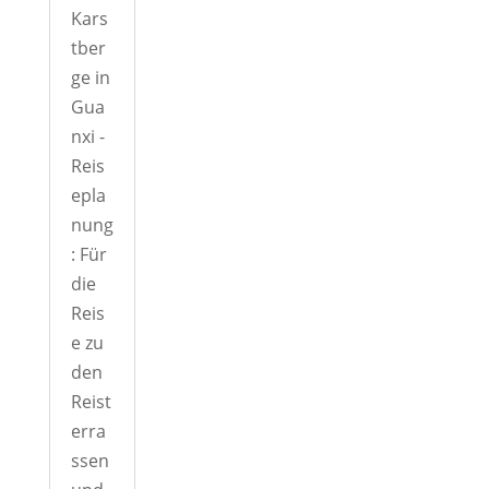
Kars
tber
ge in
Gua
nxi -
Reis
epla
nung
: Für
die
Reis
e zu
den
Reist
erra
ssen