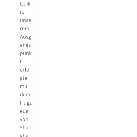
Guili
n,
unse
rem
Ausg
angs
punk
t,
erfol
gte
mit
dem
Flugz
eug,
von
Shan
ghai