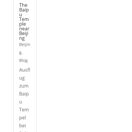
The
Baip
u
Tem
ple
near
Beiji
ng
Beijin
g
,
Blog
Ausfl
ug
zum
Baip
u
Tem
pel
bei