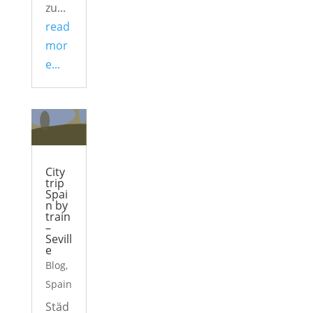
zu...
read
mor
e...
City
trip
Spai
n by
train
–
Sevill
e
Blog
,
Spain
Städ