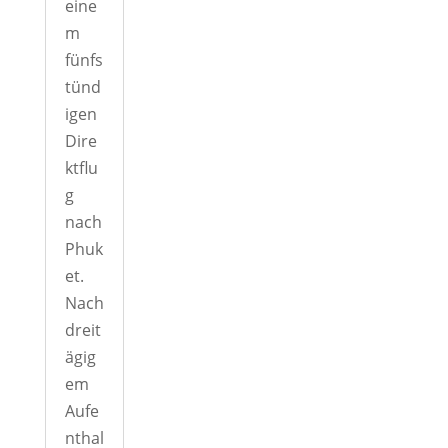
eine
m
fünfs
tünd
igen
Dire
ktflu
g
nach
Phuk
et.
Nach
dreit
ägig
em
Aufe
nthal