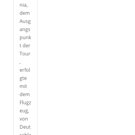
nia,
dem
Ausg
angs
punk
t der
Tour
,
erfol
gte
mit
dem
Flugz
eug,
von
Deut
schla