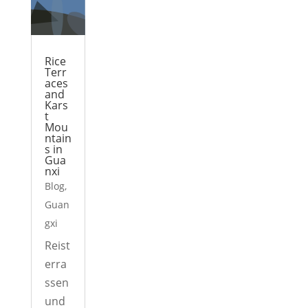
Rice
Terr
aces
and
Kars
t
Mou
ntain
s in
Gua
nxi
Blog
,
Guan
gxi
Reist
erra
ssen
und