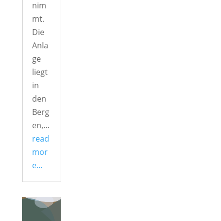
nim
mt.
Die
Anla
ge
liegt
in
den
Berg
en,...
read
mor
e...