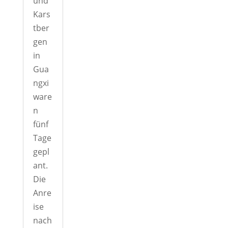
und
Kars
tber
gen
in
Gua
ngxi
ware
n
fünf
Tage
gepl
ant.
Die
Anre
ise
nach