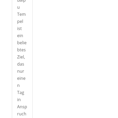
u
Tem
pel
ist
ein
belie
btes
Ziel,
das
nur
eine
n
Tag
in
Ansp
ruch