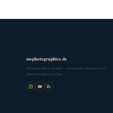
msphotographics.de
Fotografie, Reisen & mehr — ein visuelles Tagebuch eines
deutschen Expats in China.