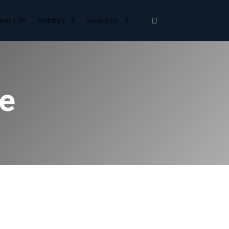
pat Life
Hobbys
Sprachen
ge