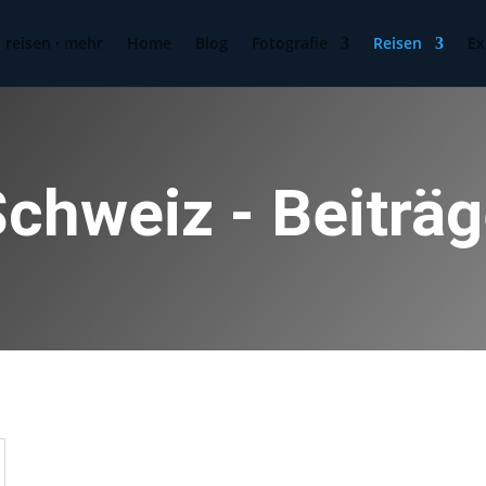
· reisen · mehr
Home
Blog
Fotografie
Reisen
Ex
chweiz - Beiträ