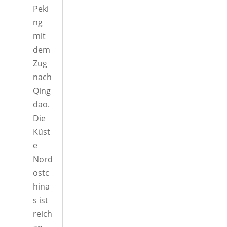
Peki
ng
mit
dem
Zug
nach
Qing
dao.
Die
Küst
e
Nord
ostc
hina
s ist
reich