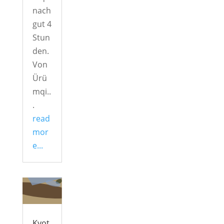
nach
gut 4
Stun
den.
Von
Ürü
mqi..
.
read
mor
e...
Kyot