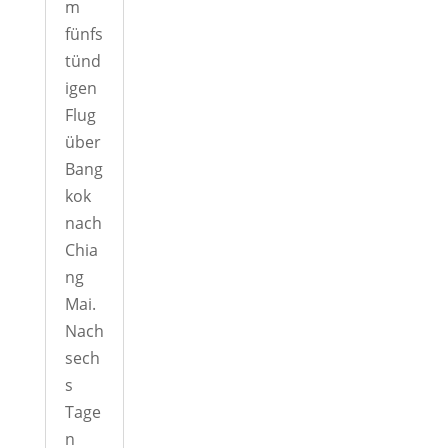
m
fünfs
tünd
igen
Flug
über
Bang
kok
nach
Chia
ng
Mai.
Nach
sech
s
Tage
n