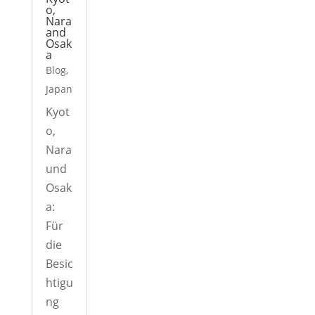
o,
Nara
and
Osak
a
Blog
,
Japan
Kyot
o,
Nara
und
Osak
a:
Für
die
Besic
htigu
ng