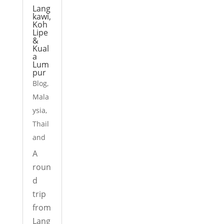
Lang
kawi,
Koh
Lipe
&
Kual
a
Lum
pur
Blog
,
Mala
ysia
,
Thail
and
A
roun
d
trip
from
Lang