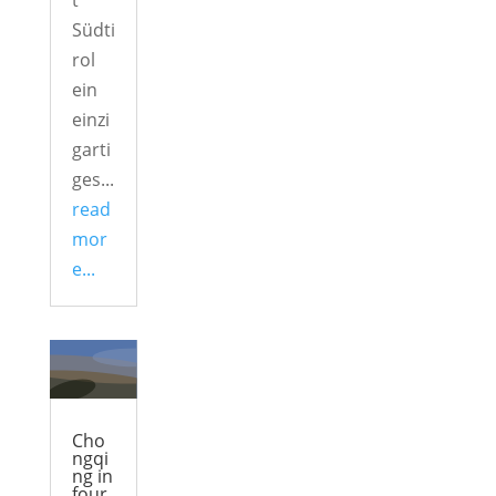
t
Südti
rol
ein
einzi
garti
ges...
read
mor
e...
Cho
ngqi
ng in
four