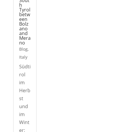
Sout
h
Tyrol
betw
een
Bolz
ano
and
Mera
no
Blog
,
Italy
Südti
rol
im
Herb
st
und
im
Wint
er: