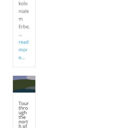
kolo
niale
m
Erbe,
...
read
mor
e...
Tour
thro
ugh
the
nort
h of