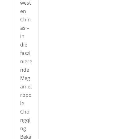
west
en
Chin
as –
in
die
faszi
niere
nde
Meg
amet
ropo
le
Cho
ngqi
ng.
Beka