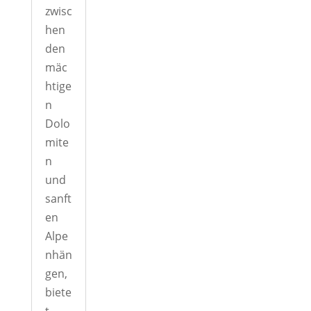
zwisc
hen
den
mäc
htige
n
Dolo
mite
n
und
sanft
en
Alpe
nhän
gen,
biete