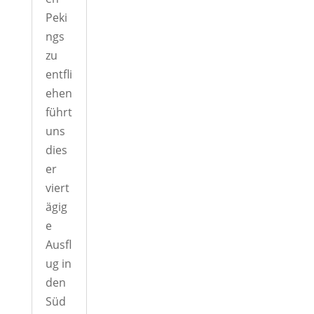
Peki
ngs
zu
entfli
ehen
führt
uns
dies
er
viert
ägig
e
Ausfl
ug in
den
Süd