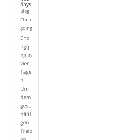
days
Blog
,
Chon
gqing
Cho
ngqi
ng in
vier
Tage
n:
Um
dem
gesc
häfti
gen
Treib
en