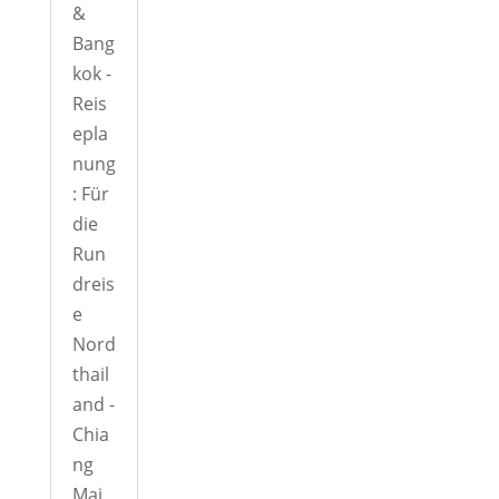
&
Bang
kok -
Reis
epla
nung
: Für
die
Run
dreis
e
Nord
thail
and -
Chia
ng
Mai