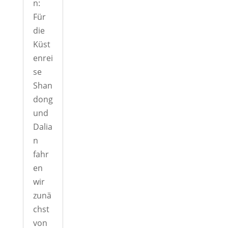
n:
Für
die
Küst
enrei
se
Shan
dong
und
Dalia
n
fahr
en
wir
zunä
chst
von