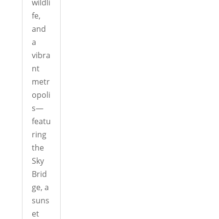
wildli
fe,
and
a
vibra
nt
metr
opoli
s—
featu
ring
the
Sky
Brid
ge, a
suns
et