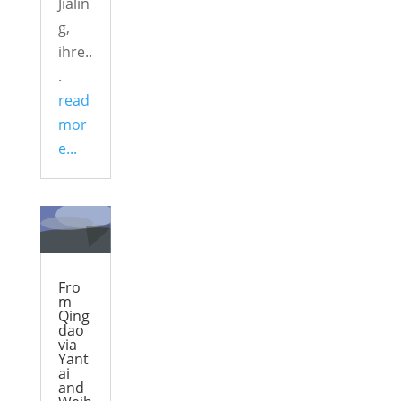
Jialin
g,
ihre..
.
read
mor
e...
Fro
m
Qing
dao
via
Yant
ai
and