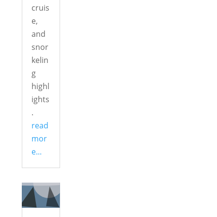
cruis
e,
and
snor
kelin
g
highl
ights
.
read
mor
e...