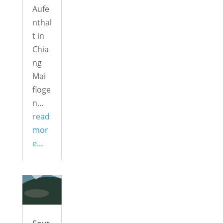
Aufe
nthal
t in
Chia
ng
Mai
floge
n...
read
mor
e...