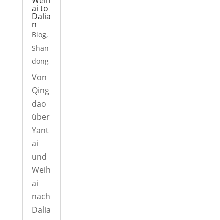
Weih
ai to
Dalia
n
Blog
,
Shan
dong
Von
Qing
dao
über
Yant
ai
und
Weih
ai
nach
Dalia