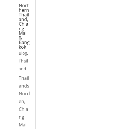
Nort
hern
Thail
and,
Chia
ng
Mai
&
Bang
kok
Blog
,
Thail
and
Thail
ands
Nord
en,
Chia
ng
Mai